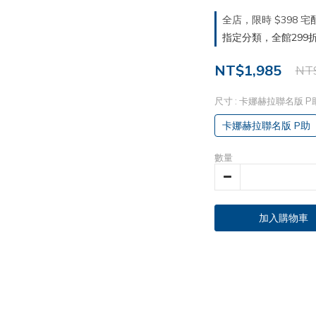
全店，限時 $398
指定分類，全館299折
NT$1,985
NT$
尺寸
: 卡娜赫拉聯名版 P
卡娜赫拉聯名版 P助
數量
加入購物車