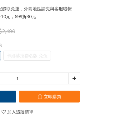
 宅配超取免運，外島地區請先與客服聯繫
10元，699折30元
2,490
助
卡娜赫拉聯名版 兔兔
立即購買
加入追蹤清單