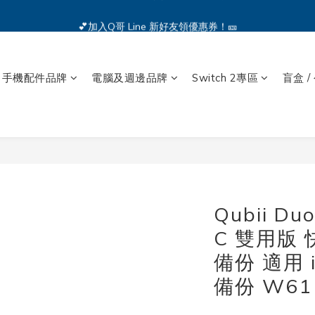
🔥iPhone 17 全系列熱銷中🔥點我購買 — !
💕加入Q哥 Line 新好友領優惠券！🎫
🔥iPhone 17 全系列熱銷中🔥點我購買 — !
手機配件品牌
電腦及週邊品牌
Switch 2專區
盲盒 /
Qubii D
C 雙用版
備份 適用 
備份 W61