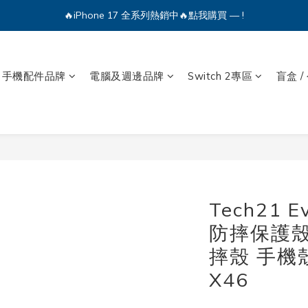
🔥iPhone 17 全系列熱銷中🔥點我購買 — !
💕加入Q哥 Line 新好友領優惠券！🎫
🔥iPhone 17 全系列熱銷中🔥點我購買 — !
手機配件品牌
電腦及週邊品牌
Switch 2專區
盲盒 /
Tech21 
防摔保護殼 
摔殼 手機
X46