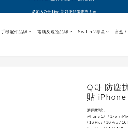
🔥iPhone 17 全系列熱銷中🔥點我購買 — !
💕加入Q哥 Line 新好友領優惠券！🎫
🔥iPhone 17 全系列熱銷中🔥點我購買 — !
手機配件品牌
電腦及週邊品牌
Switch 2專區
盲盒 /
Q哥 防塵
貼 iPhon
適用型號：
iPhone 17  / 17e  / iPh
/ 16 Plus / 16 Pro / 16