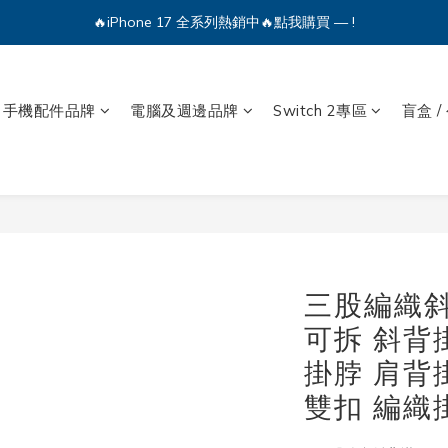
🔥iPhone 17 全系列熱銷中🔥點我購買 — !
💕加入Q哥 Line 新好友領優惠券！🎫
🔥iPhone 17 全系列熱銷中🔥點我購買 — !
手機配件品牌
電腦及週邊品牌
Switch 2專區
盲盒 /
三股編織斜
可拆 斜背
掛脖 肩背
雙扣 編織掛