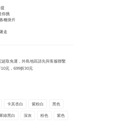
手提
任你挑
配各種掛片
著走
 宅配超取免運，外島地區請先與客服聯繫
10元，699折30元
卡其杏白
紫粉白
黑色
軍綠黑白
深灰
粉色
紫色