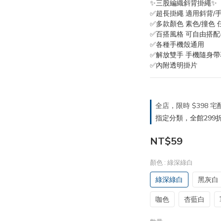
✨三股編織斜背掛繩✨
✅超長掛繩 適用斜背/
✅多款顏色 素色/撞色 
✅百搭風格 可自由搭
✅各種手機殼通用
✅解放雙手 手機隨身帶
✅內附透明掛片
全店，限時 $398
指定分類，全館299折
NT$59
顏色
: 綠深綠白
綠深綠白
黑灰白
咖色
杏藍白