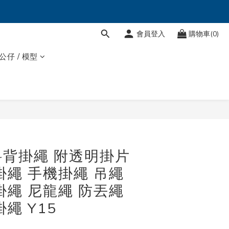
會員登入
購物車(0)
 公仔 / 模型
立即購買
背掛繩 附透明掛片
掛繩 手機掛繩 吊繩
掛繩 尼龍繩 防丟繩
繩 Y15