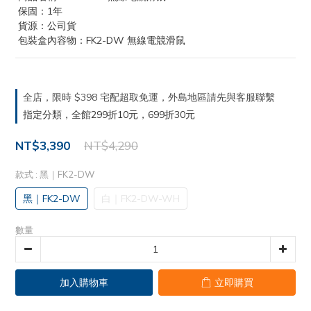
 保固：1年
 貨源：公司貨
 包裝盒內容物：FK2-DW 無線電競滑鼠
全店，限時 $398 宅配超取免運，外島地區請先與客服聯繫
指定分類，全館299折10元，699折30元
NT$3,390
NT$4,290
款式
: 黑｜FK2-DW
黑｜FK2-DW
白｜FK2-DW-WH
數量
加入購物車
立即購買