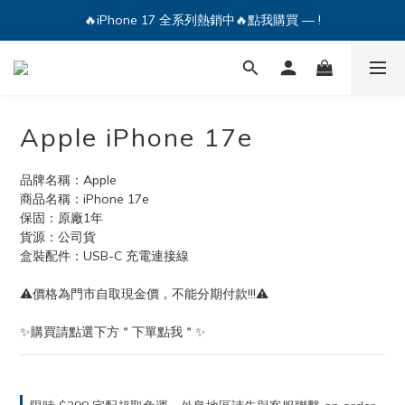
🔥iPhone 17 全系列熱銷中🔥點我購買 — !
🔥iPhone 17 全系列熱銷中🔥點我購買 — !
💕加入Q哥 Line 新好友領優惠券！🎫
🔥iPhone 17 全系列熱銷中🔥點我購買 — !
Apple iPhone 17e
品牌名稱：Apple
商品名稱：iPhone 17e
保固：原廠1年
貨源：公司貨
盒裝配件：USB-C 充電連接線
⚠️價格為門市自取現金價，不能分期付款!!!⚠️
✨購買請點選下方＂下單點我＂✨