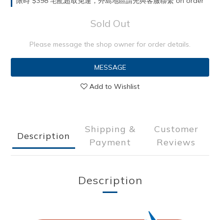
限時 $398 宅配超取免運，外島地區請先與客服聯繫 on order
Sold Out
Please message the shop owner for order details.
MESSAGE
Add to Wishlist
Shipping &
Customer
Description
Payment
Reviews
Description