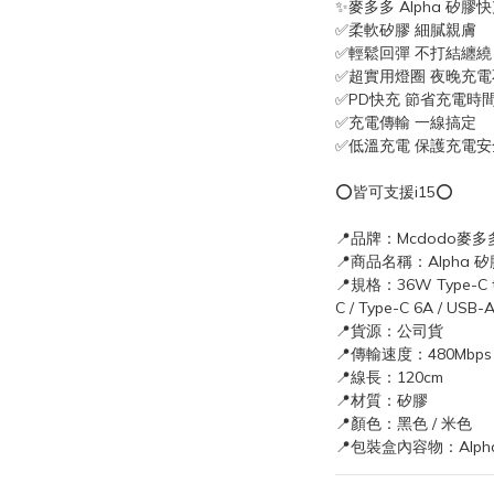
✨麥多多 Alpha 矽膠
✅柔軟矽膠 細膩親膚
✅輕鬆回彈 不打結纏繞
✅超實用燈圈 夜晚充
✅PD快充 節省充電時
✅充電傳輸 一線搞定
✅低溫充電 保護充電安
⭕皆可支援i15⭕
📍品牌：Mcdodo麥多
📍商品名稱：Alpha 
📍規格：36W Type-C t
C / Type-C 6A / U
📍貨源：公司貨
📍傳輸速度：480Mbps
📍線長：120cm
📍材質：矽膠
📍顏色：黑色 / 米色
📍包裝盒內容物：Alp