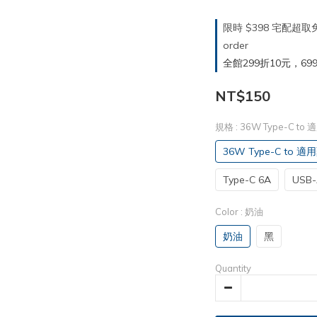
限時 $398 宅配超
order
全館299折10元，699折30
NT$150
規格
: 36W Type-C t
36W Type-C to 
Type-C 6A
USB
Color
: 奶油
奶油
黑
Quantity