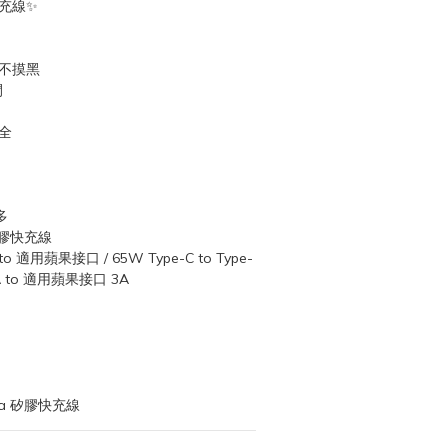
快充線✨
電不摸黑
間
全
多
矽膠快充線
o 適用蘋果接口 / 65W Type-C to Type-
SB-A to 適用蘋果接口 3A
ha 矽膠快充線