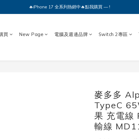
🔥iPhone 17 全系列熱銷中🔥點我購買 — !
💕加入Q哥 Line 新好友領優惠券！🎫
🔥iPhone 17 全系列熱銷中🔥點我購買 — !
購買
New Page
電腦及週邊品牌
Switch 2專區
麥多多 Al
TypeC 6
果 充電線 
輸線 MD1