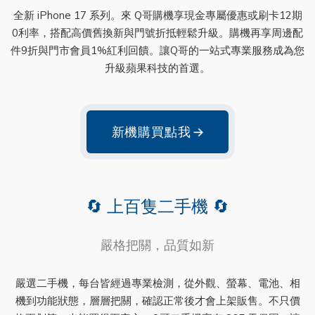
全新 iPhone 17 系列。來 Q哥購機享現金專屬優惠或刷卡12期
0利率，搭配高價舊換新與門號折抵輕鬆升級。購機再享周邊配
件9折與門市會員1%紅利回饋。讓Q哥的一站式專業服務成為您
升級蘋果科技的首選。
新機購買點我
→
🔄 上百隻二手機 🔄
嚴格把關，品質如新
嚴選二手機，每台皆經過專業檢測，從外觀、螢幕、電池、相
機到功能狀態，層層把關，確認正常後才會上架販售。不只價