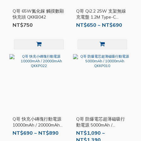
Q哥 65W氮化鎵 觸摸數顯
Q哥 Qi2.2 25W 支架無線
快充頭 QKKB042
充電盤 1.2M Type-C
QKKK033
NT$750
NT$650 ~ NT$690
Q哥 快充小磚塊行動電源
Q哥 防爆電芯超薄磁吸行
10000mAh / 20000mAh
動電源 5000mAh /
QKKP022
10000mAh QKKP010
NT$690 ~ NT$890
NT$1,090 ~
NT$1,390