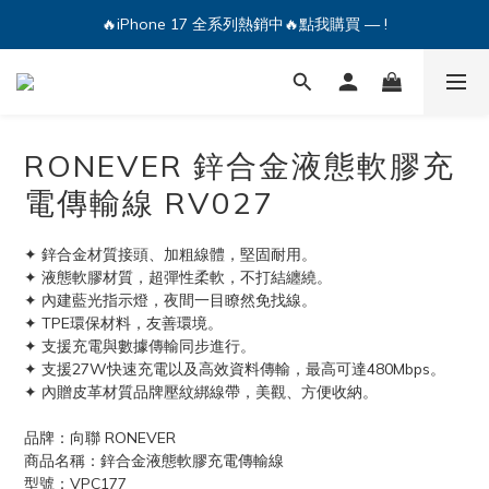
🔥iPhone 17 全系列熱銷中🔥點我購買 — !
🔥iPhone 17 全系列熱銷中🔥點我購買 — !
💕加入Q哥 Line 新好友領優惠券！🎫
🔥iPhone 17 全系列熱銷中🔥點我購買 — !
RONEVER 鋅合金液態軟膠充
電傳輸線 RV027
✦ 鋅合金材質接頭、加粗線體，堅固耐用。
✦ 液態軟膠材質，超彈性柔軟，不打結纏繞。
✦ 內建藍光指示燈，夜間一目瞭然免找線。
✦ TPE環保材料，友善環境。
✦ 支援充電與數據傳輸同步進行。
✦ 支援27W快速充電以及高效資料傳輸，最高可達480Mbps。
✦ 內贈皮革材質品牌壓紋綁線帶，美觀、方便收納。
品牌：向聯 RONEVER
商品名稱：鋅合金液態軟膠充電傳輸線
型號：VPC177