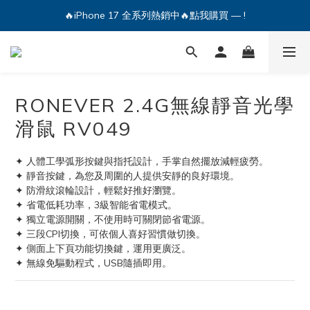
🔥iPhone 17 全系列熱銷中🔥點我購買 — !
🔥iPhone 17 全系列熱銷中🔥點我購買 — !
💕加入Q哥 Line 新好友領優惠券！🎫
🔥iPhone 17 全系列熱銷中🔥點我購買 — !
RONEVER 2.4G無線靜音光學
滑鼠 RV049
✦ 人體工學弧形按鍵與指托設計，手掌自然擺放減輕疲勞。
✦ 靜音按鍵，為您及周圍的人提供安靜的良好環境。
✦ 防滑紋滾輪設計，輕鬆好推好瀏覽。
✦ 省電低耗功率，3級智能省電模式。
✦ 獨立電源開關，不使用時可關閉節省電源。
✦ 三段CPI切換，可依個人喜好習慣做切換。
✦ 側面上下頁功能切換鍵，運用更廣泛。
✦ 無線免驅動程式，USB隨插即用。