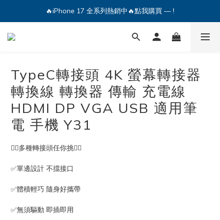
🔥iPhone 17 全系列熱銷中🔥點我購買 — !
🔥iPhone 17 全系列熱銷中🔥點我購買 — !
💕加入Q哥 Line 新好友領優惠券！🎫
🔥iPhone 17 全系列熱銷中🔥點我購買 — !
TypeC轉接頭 4K 螢幕轉接器
轉換線 轉換器 傳輸 充電線
HDMI DP VGA USB 適用筆
電 手機 Y31
💁‍♂️多種轉接頭任你挑💁‍♂️
✅單邊設計 不擋接口
✅體積輕巧 隨身好攜帶
✅無須驅動 即插即用