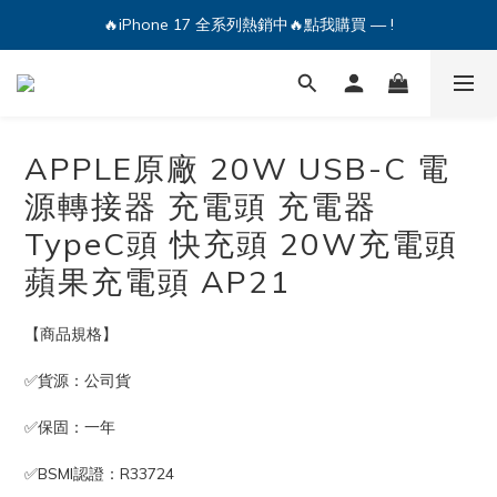
🔥iPhone 17 全系列熱銷中🔥點我購買 — !
🔥iPhone 17 全系列熱銷中🔥點我購買 — !
💕加入Q哥 Line 新好友領優惠券！🎫
🔥iPhone 17 全系列熱銷中🔥點我購買 — !
APPLE原廠 20W USB-C 電
源轉接器 充電頭 充電器
TypeC頭 快充頭 20W充電頭
蘋果充電頭 AP21
【商品規格】
✅貨源：公司貨
✅保固：一年
✅BSMI認證：R33724