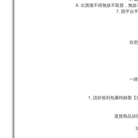
6. 出貨後不得無故不取貨，無
7. 因平
在您
一經
1. 請於收到包裹時錄
退貨商品須