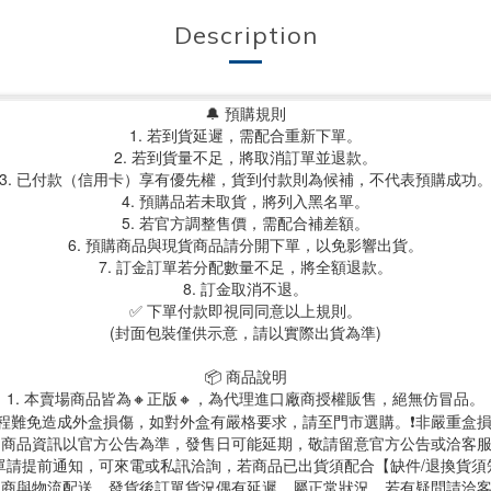
Description
🔔 預購規則
1. 若到貨延遲，需配合重新下單。
2. 若到貨量不足，將取消訂單並退款。
3. 已付款（信用卡）享有優先權，貨到付款則為候補，不代表預購成功
4. 預購品若未取貨，將列入黑名單。
5. 若官方調整售價，需配合補差額。
6. 預購商品與現貨商品請分開下單，以免影響出貨。
7. 訂金訂單若分配數量不足，將全額退款。
8. 訂金取消不退。
✅ 下單付款即視同同意以上規則。
(封面包裝僅供示意，請以實際出貨為準)
📦 商品說明
1. 本賣場商品皆為
🔸正版🔸，為代理進口廠商授權販售，絕無仿冒品。
送過程難免造成外盒損傷，如對外盒有嚴格要求，請至門市選購。❗非嚴重盒損
. 商品資訊以官方公告為準，發售日可能延期，敬請留意官方公告或洽客
訂單請提前通知，可來電或私訊洽詢，若商品已出貨須配合【缺件/退換貨
 超商與物流配送，發貨後訂單貨況偶有延遲，屬正常狀況，若有疑問請洽