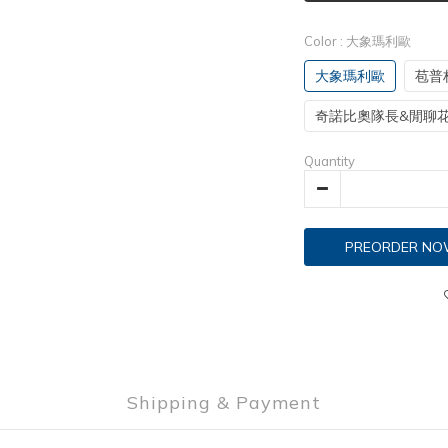
Color
: 大象瑪利歐
大象瑪利歐
苞普
奇諾比奧隊長&閒聊
Quantity
PREORDER N
Shipping & Payment