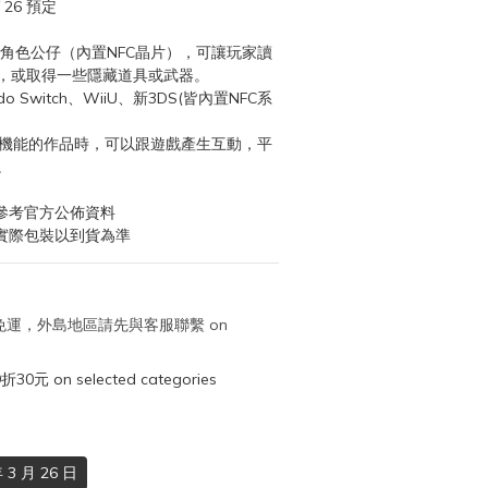
 26 預定
bo角色公仔（內置NFC晶片），可讓玩家讀
，或取得一些隱藏道具或武器。
o Switch、WiiU、新3DS(皆內置NFC系
該機能的作品時，可以跟遊戲產生互動，平
。
參考官方公佈資料
實際包裝以到貨為準
取免運，外島地區請先與客服聯繫 on
元 on selected categories
3 月 26 日