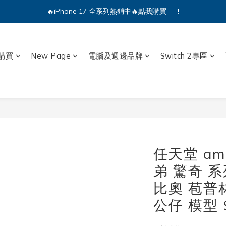
🔥iPhone 17 全系列熱銷中🔥點我購買 — !
🔥iPhone 17 全系列熱銷中🔥點我購買 — !
💕加入Q哥 Line 新好友領優惠券！🎫
購買
New Page
電腦及週邊品牌
Switch 2專區
🔥iPhone 17 全系列熱銷中🔥點我購買 — !
任天堂 am
弟 驚奇 
比奧 苞普
公仔 模型 