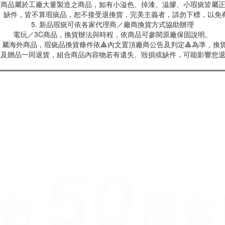
具類商品屬於工廠大量製造之商品，如有小溢色、掉漆、溢膠、小瑕疵皆屬
、缺件，皆不算瑕疵品，恕不接受退換貨，完美主義者，請勿下標，以免
5. 新品瑕疵可依各家代理商／廠商換貨方式協助辦理
電玩／3C商品，換貨辦法與時程，依商品可參閱原廠保固說明。
屬海外商品，瑕疵品換貨條件依🔺內文置頂廠商公告及判定🔺為準，換貨
商品及贈品一同退貨，組合商品內容物若有遺失、毀損或缺件，可能影響您