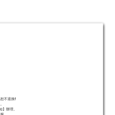
。
恕不退換❗
服。
須知】辦理。
客服。