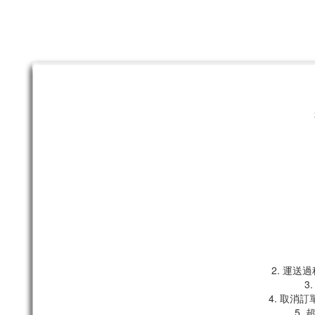
2. 運
3
4. 取消
5.