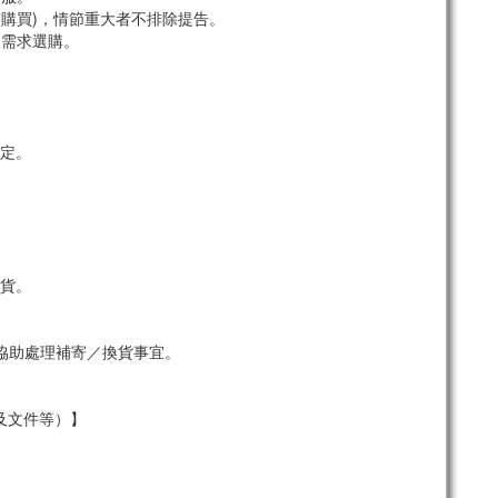
市購買)，情節重大者不排除提告。
依需求選購。
定。
貨。
協助處理補寄／換貨事宜。
及文件等）】
。