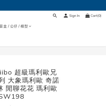
Sign In
Cart(0)
盲盒 / 公仔 / 模型
BUY NOW
iibo 超級瑪利歐兄
系列 大象瑪利歐 奇諾
林 閒聊花花 瑪利歐
SW198