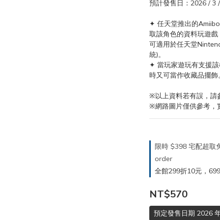
預計發售日：2026 / 3 /
✦ 任天堂推出的Amii
取該角色的資料玩遊戲
可適用於任天堂Nintend
統)。
✦ 當玩家遊玩有支援
時又可當作收藏品擺飾
※以上資料若有誤，請
※網路圖片僅供參考，
限時 $398 宅配超
order
全館299折10元，699折30
NT$570
預定發售日期 2026 年 