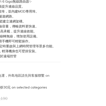
iFi 6 Giga無線路由器✨
大幅提升連線品質。
N連接埠，並內建MOD專用埠。
暢遊網路。
，輕鬆建立連網架構。
傳輸容量，傳輸資料更快速。
設備高承載，提升連線效能。
有線轉無線，增加使用設備。
用手機即可輕鬆操作。
、定時重啟與上網時間管理等眾多功能。
，輕薄機身也可壁掛安裝。
便於遠端控管
取免運，外島地區請先與客服聯繫 on
元 on selected categories
,190