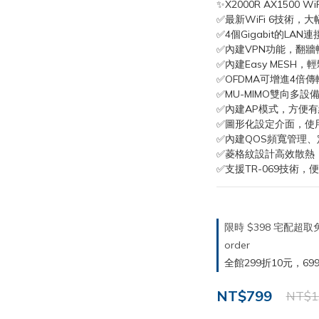
✨X2000R AX1500 W
✅最新WiFi 6技術，
✅4個Gigabit的LA
✅內建VPN功能，翻牆
✅內建Easy MESH
✅OFDMA可增進4倍
✅MU-MIMO雙向多
✅內建AP模式，方便
✅圖形化設定介面，使
✅內建QOS頻寬管理
✅菱格紋設計高效散熱
✅支援TR-069技術，
限時 $398 宅配超
order
全館299折10元，699折30
NT$799
NT$1