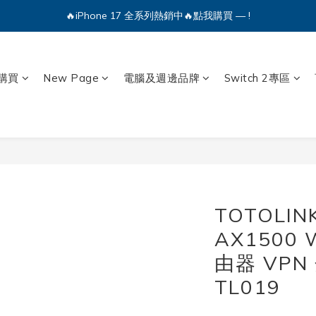
🔥iPhone 17 全系列熱銷中🔥點我購買 — !
💕加入Q哥 Line 新好友領優惠券！🎫
🔥iPhone 17 全系列熱銷中🔥點我購買 — !
購買
New Page
電腦及週邊品牌
Switch 2專區
TOTOLIN
AX1500 W
由器 VPN
TL019