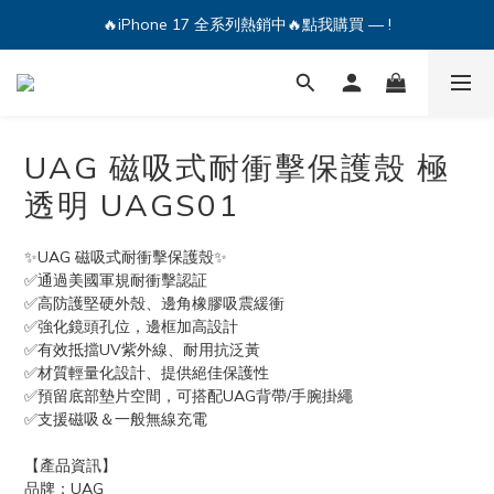
🔥iPhone 17 全系列熱銷中🔥點我購買 — !
🔥iPhone 17 全系列熱銷中🔥點我購買 — !
💕加入Q哥 Line 新好友領優惠券！🎫
🔥iPhone 17 全系列熱銷中🔥點我購買 — !
UAG 磁吸式耐衝擊保護殼 極
透明 UAGS01
✨UAG 磁吸式耐衝擊保護殼✨
✅通過美國軍規耐衝擊認証
✅高防護堅硬外殼、邊角橡膠吸震緩衝 
✅強化鏡頭孔位，邊框加高設計
✅有效抵擋UV紫外線、耐用抗泛黃
✅材質輕量化設計、提供絕佳保護性
✅預留底部墊片空間，可搭配UAG背帶/手腕掛繩
✅支援磁吸＆一般無線充電
【產品資訊】
品牌：UAG