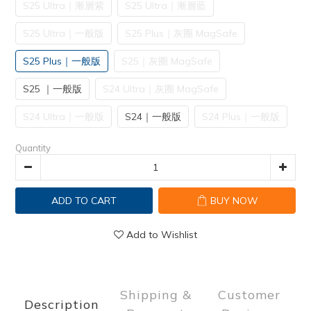
S25 Ultra｜漸層紫
S25 Ultra｜漸層藍
S25 Ultra｜一般版
S25 Plus｜灰圈 MagSafe
S25 Plus｜一般版
S25｜灰圈 MagSafe
S25 ｜一般版
S24 Ultra｜灰圈 MagSafe
S24 Ultra｜一般版
S24｜一般版
S24 Plus｜一般版
Quantity
ADD TO CART
BUY NOW
Add to Wishlist
Shipping &
Customer
Description