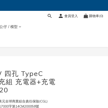
會員登入
購物車(0)
 公仔 / 模型
立即購買
 四孔 TypeC
快充組 充電器+充電
20
美元全球商業綜合責任保險(CGL)
00字第14CM200058號