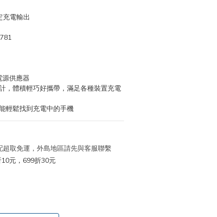
穩定充電輸出
781
孔電源供應器
設計，體積輕巧好攜帶，滿足各種裝置充電
也能輕鬆找到充電中的手機
 宅配超取免運，外島地區請先與客服聯繫
10元，699折30元