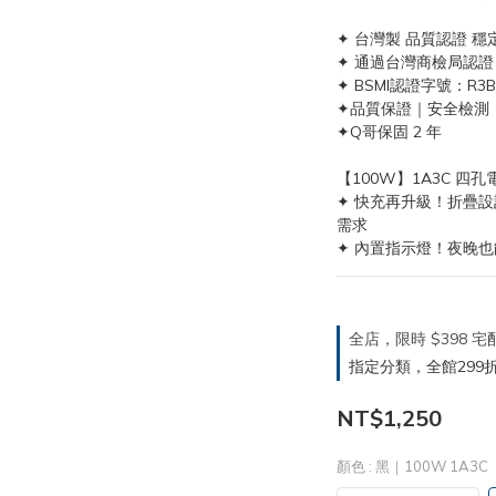
✦ 台灣製 品質認證 
✦ 通過台灣商檢局認證
✦ BSMI認證字號：R3B
✦品質保證｜安全檢測
✦Q哥保固 2 年
【100W】1A3C 四
✦ 快充再升級！折疊
需求
✦ 內置指示燈！夜晚
全店，限時 $398
指定分類，全館299折
NT$1,250
顏色
: 黑｜100W 1A3C