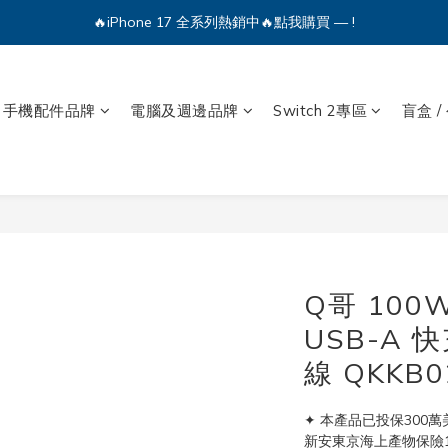
🔥iPhone 17 全系列熱銷中🔥點我購買 — !
💕加入Q哥 Line 新好友領優惠券！🎫
🔥iPhone 17 全系列熱銷中🔥點我購買 — !
手機配件品牌
電腦及週邊品牌
Switch 2專區
盲盒 /
Q哥 100W
USB-A 
線 QKKB0
✦ 本產品已投保300萬
新安東京海上產物保險170