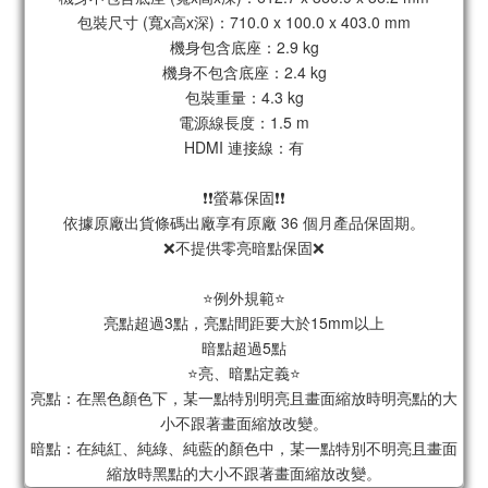
包裝尺寸 (寬x高x深)：710.0 x 100.0 x 403.0 mm
機身包含底座：2.9 kg
機身不包含底座：2.4 kg
包裝重量：4.3 kg
電源線長度：1.5 m
HDMI 連接線：有
❗❗螢幕保固❗❗
依據原廠出貨條碼出廠享有原廠 36 個月產品保固期。
❌不提供零亮暗點保固❌
⭐例外規範⭐
亮點超過3點，亮點間距要大於15mm以上
暗點超過5點
⭐亮、暗點定義⭐
亮點：在黑色顏色下，某一點特別明亮且畫面縮放時明亮點的大
小不跟著畫面縮放改變。
暗點：在純紅、純綠、純藍的顏色中，某一點特別不明亮且畫面
縮放時黑點的大小不跟著畫面縮放改變。