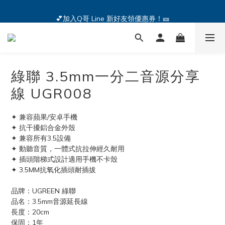
🔥iPhone 17 全系列熱銷中🔥點我購買 — !
💕加入Q哥 Line 新好友領優惠券！🎫
🔥iPhone 17 全系列熱銷中🔥點我購買 — !
綠聯 3.5mm一分二音源分享
線 UGR008
✦ 兼容蘋果/安卓手機
✦ 抗干擾鋁合金外殼
✦ 兼容所有3.5設備
✦ 動聽音質，一體式抗拉伸經久耐用
✦ 插頭階梯式設計適用手機不卡殼
✦ 3.5MM抗氧化插頭耐插拔
品牌：UGREEN 綠聯
品名：3.5mm音源延長線
長度：20cm
保固：1年