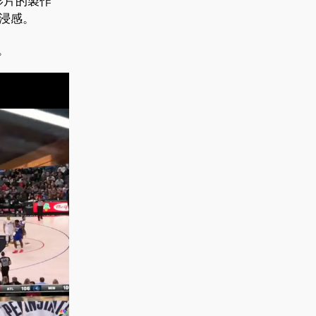
間影片的製作
沉浸感。
。