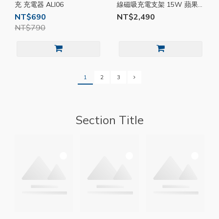
充 充電器 ALI06
線磁吸充電支架 15W 蘋果
安卓 手機 手錶 耳機 磁吸 充
NT$690
NT$2,490
電 支架 MD134
NT$790
1
2
3
Section Title