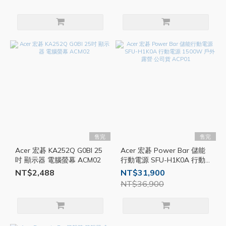
售完
售完
Acer 宏碁 KA252Q G0BI 25
Acer 宏碁 Power Bar 儲能
吋 顯示器 電腦螢幕 ACM02
行動電源 SFU-H1K0A 行動
電源 1500W 戶外露營 公司
NT$2,488
NT$31,900
貨 ACP01
NT$36,900