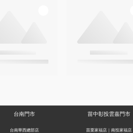
台南門市
苗中彰投雲嘉門市
台南華西總部店
苗栗家福店｜南投家福店