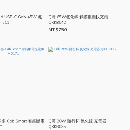
ind USB-C GaN 45W 氮
Q哥 65W氮化鎵 觸摸數顯快充頭
ms11
QKKB042
NT$750
多多 Cab Smart 智能斷電
Q哥 20W 隨行杯 氮化鎵 充電器
71
QKKB035