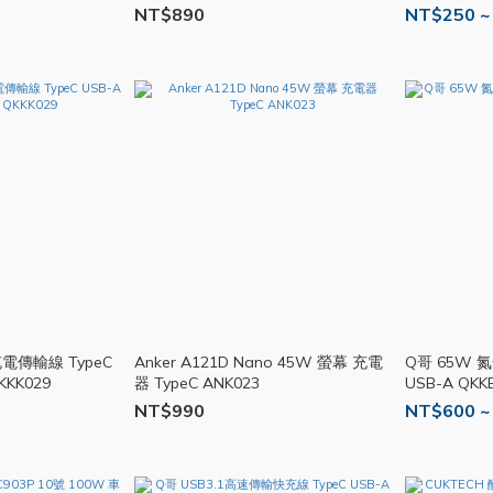
NT$890
NT$250 ~
傳輸線 TypeC
Anker A121D Nano 45W 螢幕 充電
Q哥 65W 氮
QKKK029
器 TypeC ANK023
USB-A QKK
NT$990
NT$600 ~