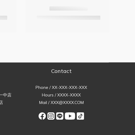
Contact
Phone / XX-XXX-XXX-XXX
一中店
Hours / XXXX-XXXX
店
Mail / XXX@XXXX.COM