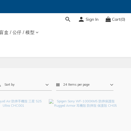
Sign In
Cart(0)
盲盒 / 公仔 / 模型
Sort by
24 Items per page