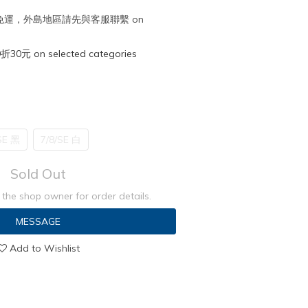
取免運，外島地區請先與客服聯繫 on
元 on selected categories
SE 黑
7/8/SE 白
Sold Out
the shop owner for order details.
MESSAGE
Add to Wishlist