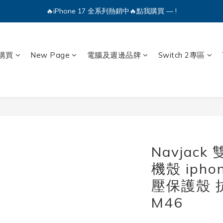
🔥iPhone 17 全系列熱銷中🔥點我購買 — !
💕加入Q哥 Line 新好友領優惠券！🎫
🔥iPhone 17 全系列熱銷中🔥點我購買 — !
購買
New Page
電腦及週邊品牌
Switch 2專區
Navjac
機殼 iphon
壓保護殼 
M46