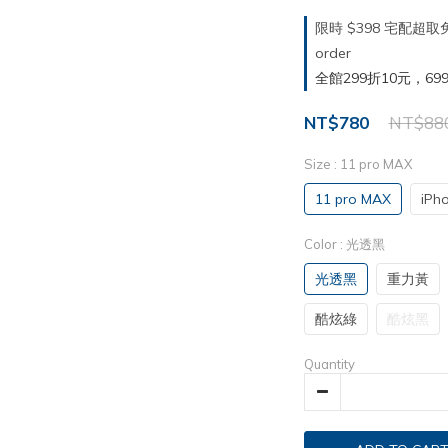
限時 $398 宅配超
order
全館299折10元，699折30
NT$780
NT$88
Size
: 11 pro MAX
11 pro MAX
iPh
Color
: 光透黑
光透黑
重力黃
酷炫綠
酷炫黑
Quantity