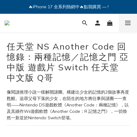
🔥iPhone 17 全系列熱銷中🔥點我購買 — !
🔥iPhone 17 全系列熱銷中🔥點我購買 — !
💕加入Q哥 Line 新好友領優惠券！🎫
🔥iPhone 17 全系列熱銷中🔥點我購買 — !
任天堂 NS Another Code 回
憶錄：兩種記憶／記憶之門 亞
中版 遊戲片 Switch 任天堂
中文版 Q哥
像閱讀推理小說一樣解開謎團。構建出少女的記憶的2個故事再度
甦醒。追尋父母下落的少女，在陌生的地方將往事與謎團一一查
明——Nintendo DS遊戲軟體《Another Code：兩種記憶》，以
及其續作Wii遊戲軟體《Another Code：R 記憶之門》，一切煥
然一新並於Nintendo Switch登場。