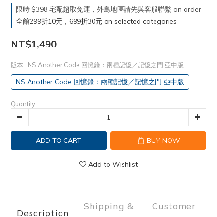
限時 $398 宅配超取免運，外島地區請先與客服聯繫 on order
全館299折10元，699折30元 on selected categories
NT$1,490
版本
: NS Another Code 回憶錄：兩種記憶／記憶之門 亞中版
NS Another Code 回憶錄：兩種記憶／記憶之門 亞中版
Quantity
ADD TO CART
BUY NOW
Add to Wishlist
Shipping &
Customer
Description