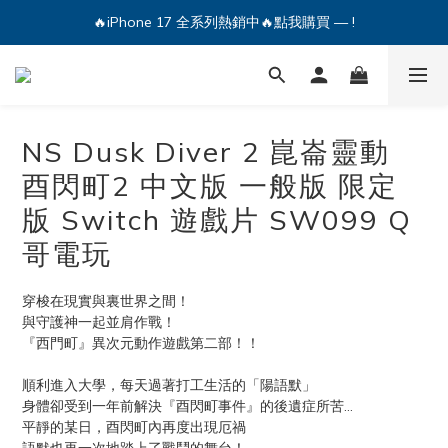
🔥iPhone 17 全系列熱銷中🔥點我購買 — !
🔥iPhone 17 全系列熱銷中🔥點我購買 — !
💕加入Q哥 Line 新好友領優惠券！🎫
🔥iPhone 17 全系列熱銷中🔥點我購買 — !
NS Dusk Diver 2 崑崙靈動
酉閃町2 中文版 一般版 限定
版 Switch 遊戲片 SW099 Q
哥電玩
穿梭在現實與裏世界之間！
與守護神一起並肩作戰！
『西門町』異次元動作遊戲第二部！！
順利進入大學，每天過著打工生活的「陽語默」
身體卻受到一年前解決『酉閃町事件』的後遺症所苦…
平靜的某日，酉閃町內再度出現厄禍