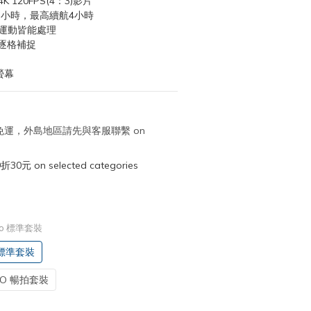
 120FPS(4：3)影片
.5小時，最高續航4小時
業運動皆能處理
逐格補捉
螢幕
取免運，外島地區請先與客服聯繫 on
元 on selected categories
 Pro 標準套裝
o 標準套裝
PRO 暢拍套裝