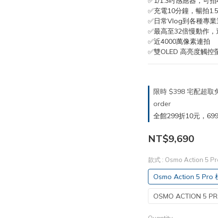
✅1/1.3吋感應器，可拍4K
✅充電10分鐘，暢拍1
✅日常Vlog到各種專
✅最高至32倍慢動作，
✅近4000萬像素連拍
✅雙OLED 高亮度觸控
限時 $398 宅配超
order
全館299折10元，699折30
NT$9,690
款式
: Osmo Action 5
Osmo Action 5 Pr
OSMO ACTION 5 