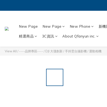
New Page
New Page
New Phone
新機
精選商品
3C資訊
About Qfanyun inc.
View All
/
----品牌專區----
/
DJI 大彊創新
/
手持雲台攝影機 / 運動相機