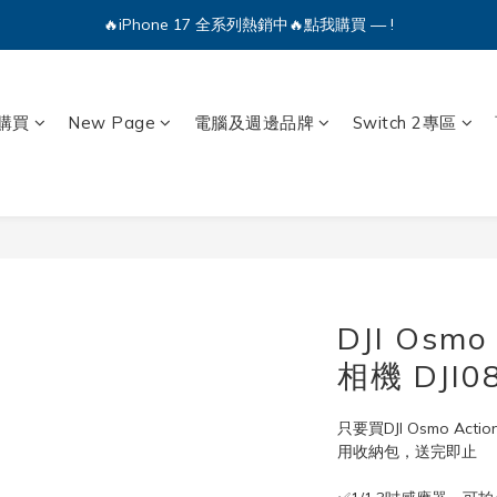
🔥iPhone 17 全系列熱銷中🔥點我購買 — !
💕加入Q哥 Line 新好友領優惠券！🎫
🔥iPhone 17 全系列熱銷中🔥點我購買 — !
購買
New Page
電腦及週邊品牌
Switch 2專區
DJI Osmo
相機 DJI0
只要買DJI Osmo Ac
用收納包，送完即止