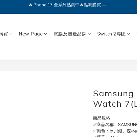
🔥iPhone 17 全系列熱銷中🔥點我購買 — !
💕加入Q哥 Line 新好友領優惠券！🎫
🔥iPhone 17 全系列熱銷中🔥點我購買 — !
購買
New Page
電腦及週邊品牌
Switch 2專區
Samsung
Watch 7(
商品規格
✅商品名稱：SAMSUNG 三星
✅顏色：冰川銀、森林