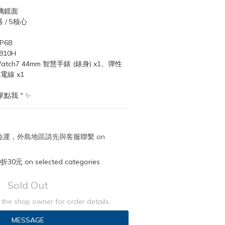
璃鏡面
/ 5核心
P68
810H
atch7 44mm 智慧手錶 (錶身) x1、彈性
電線 x1
單點我＂✨
取免運，外島地區請先與客服聯繫 on
元 on selected categories
Sold Out
the shop owner for order details.
MESSAGE