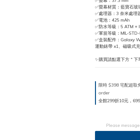
✅螢幕：37.3 mm
✅螢幕材質：藍寶石玻
✅處理器：3 奈米處理器 
✅電池：425 mAh
✅防水等級：5 ATM + I
✅軍規等級：MIL-STD-
✅盒裝配件：Galaxy W
運動錶帶 x1、磁吸式充
✨購買請點選下方＂下
限時 $398 宅配超
order
全館299折10元，699折30
Please message 