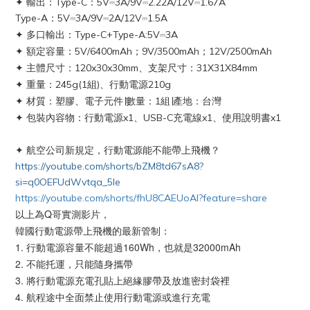
✦
輸出：Type-C：5V⎓3A/9V⎓2.22A/12V⎓1.67A
Type-A：5V⎓3A/9V⎓2A/12V⎓1.5A
✦
多口輸出：Type-C+Type-A:5V⎓3A
✦
額定容量：5V/6400mAh；9V/3500mAh；12V/2500mAh
✦
主體尺寸：120x30x30mm、支架尺寸：31X31X84mm
✦
重量：245g(1組)、行動電源210g
✦
材質：塑膠、電子元件∣數量：1組∣產地：台灣
✦
包裝內容物：行動電源x1、USB-C充電線x1、使用說明書x1
✦ 航空公司新規定，行動電源能不能帶上飛機？
https://youtube.com/shorts/bZM8td67sA8?
si=q0OEFUdWvtqa_5Ie
https://youtube.com/shorts/fhU8CAEUoAI?feature=share
以上為Q哥實測影片，
韓國行動電源帶上飛機的最新管制：
1. 行動電源容量不能超過160Wh，也就是32000mAh
2. 不能托運，只能隨身攜帶
3. 將行動電源充電孔貼上絕緣膠帶及放進密封袋裡
4. 航程途中全面禁止使用行動電源或進行充電