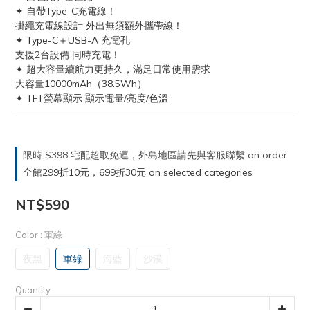
✦ 自帶Type-C充電線！
掛繩充電線設計 外出無須額外攜帶線！
✦ Type-C＋USB-A 充電孔
支援2台設備 同時充電！
✦ 超大容量續航力更持久，滿足日常使用需求
大容量10000mAh（38.5Wh）
✦ TFT螢幕顯示 顯示電量/亮度/色溫
限時 $398 宅配超取免運，外島地區請先與客服聯繫 on order
全館299折10元，699折30元 on selected categories
NT$590
Color
: 軍綠
夜黑
軍綠
海藍
沙漠
Quantity