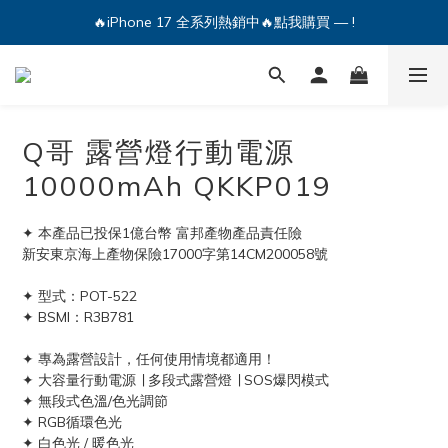
🔥iPhone 17 全系列熱銷中🔥點我購買 — !
🔥iPhone 17 全系列熱銷中🔥點我購買 — !
💕加入Q哥 Line 新好友領優惠券！🎫
🔥iPhone 17 全系列熱銷中🔥點我購買 — !
Q哥 露營燈行動電源
10000mAh QKKP019
✦ 本產品已投保1億台幣 富邦產物產品責任險
新安東京海上產物保險17000字第14CM200058號
✦ 型式：POT-522
✦ BSMI：R3B781
✦ 專為露營設計，任何使用情境都適用！
✦ 大容量行動電源 ∣ 多段式露營燈 ∣ SOS爆閃模式
✦ 無段式色溫/色光調節
✦ RGB循環色光
✦ 白色光 / 暖色光