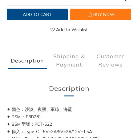
ADD TO CART
BUY NOW
Add to Wishlist
Shipping &
Customer
Description
Payment
Reviews
Description
✦
顏色：沙漠、夜黑、軍綠、海藍
✦
BSMI：R3B781
✦
BSMI型號：POT-522
✦
輸入：Type-C：5V⎓3A/9V⎓2A/12V⎓1.5A