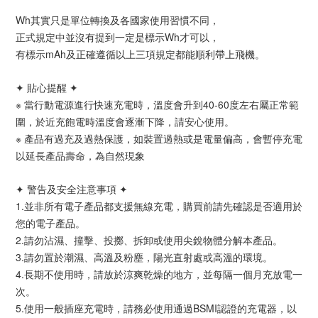
Wh其實只是單位轉換及各國家使用習慣不同，
正式規定中並沒有提到一定是標示Wh才可以，
有標示mAh及正確遵循以上三項規定都能順利帶上飛機。
✦ 貼心提醒 ✦
※ 當行動電源進行快速充電時，溫度會升到40-60度左右屬正常範
圍，於近充飽電時溫度會逐漸下降，請安心使用。
※ 產品有過充及過熱保護，如裝置過熱或是電量偏高，會暫停充電
以延長產品壽命，為自然現象
✦ 警告及安全注意事項 ✦
1.並非所有電子產品都支援無線充電，購買前請先確認是否適用於
您的電子產品。
2.請勿沾濕、撞擊、投擲、拆卸或使用尖銳物體分解本產品。
3.請勿置於潮濕、高溫及粉塵，陽光直射處或高溫的環境。
4.長期不使用時，請放於涼爽乾燥的地方，並每隔一個月充放電一
次。
5.使用一般插座充電時，請務必使用通過BSMI認證的充電器，以