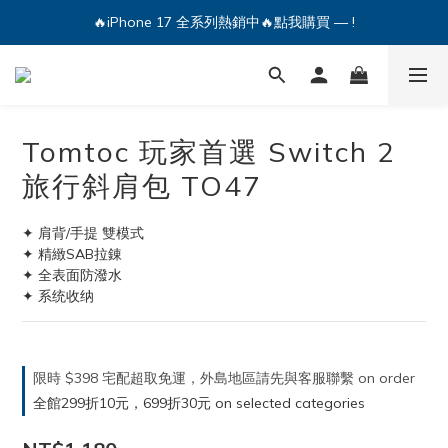
🔥iPhone 17 全系列熱銷中🔥點我購買 — !
🔥iPhone 17 全系列熱銷中🔥點我購買 — !
💕加入Q哥 Line 新好友領優惠券！🎫
🔥iPhone 17 全系列熱銷中🔥點我購買 — !
Tomtoc 玩家首選 Switch 2
旅行斜肩包 TO47
✦ 肩背/手提 雙模式
✦ 精緻SAB拉錬
✦ 全表面防潑水
✦ 系统收纳
限時 $398 宅配超取免運，外島地區請先與客服聯繫 on order
全館299折10元，699折30元 on selected categories