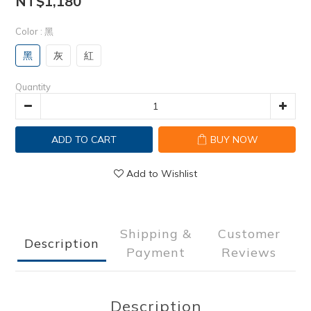
NT$1,180
Color
: 黑
黑
灰
紅
Quantity
ADD TO CART
BUY NOW
Add to Wishlist
Shipping &
Customer
Description
Payment
Reviews
Description