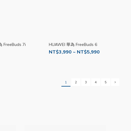
 FreeBuds 7i
HUAWEI 華為 FreeBuds 6
NT$3,990 ~ NT$5,990
1
2
3
4
5