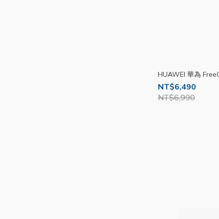
HUAWEI 華為 FreeCl
NT$6,490
NT$6,990