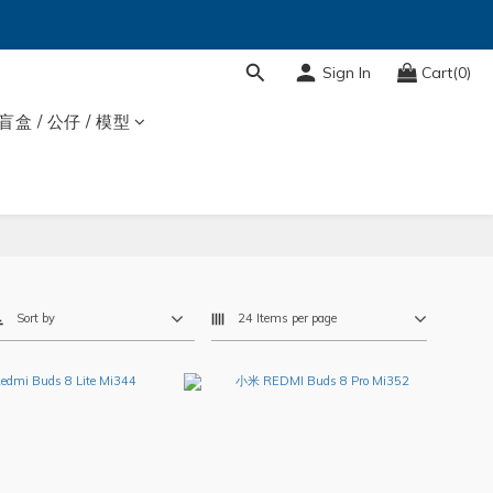
Sign In
Cart(0)
盲盒 / 公仔 / 模型
Sort by
24 Items per page