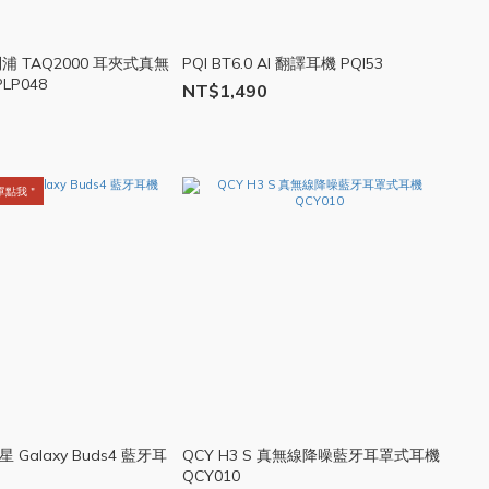
飛利浦 TAQ2000 耳夾式真無
PQI BT6.0 AI 翻譯耳機 PQI53
LP048
NT$1,490
單點我＂
星 Galaxy Buds4 藍牙耳
QCY H3 S 真無線降噪藍牙耳罩式耳機
QCY010