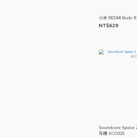
小米 REDMI Buds 8 
NT$629
Soundcore Spa
耳機 SCO025