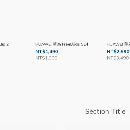
ip 2
HUAWEI 華為 FreeBuds SE4
HUAWEI 華為
NT$1,490
NT$2,590
NT$1,990
NT$3,490
Section Title