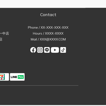
Contact
Phone / XX-XXX-XXX-XXX
一中店
Hours / XXXX-XXXX
店
Mail / XXX@XXXX.COM