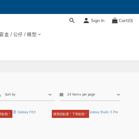
Sign In
Cart(0)
盲盒 / 公仔 / 模型
Sort by
24 Items per page
單點我＂
購買請點選＂下單點我＂