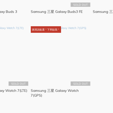
SOLD OUT
xy Buds 3
Samsung 三星 Galaxy Buds3 FE
Samsung 三
購買請點選＂下單點我＂
SOLD OUT
SOLD OUT
y Watch 7(LTE)
Samsung 三星 Galaxy Watch
7(GPS)