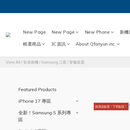
New Page
New Page
New Phone
新機
精選商品
3C資訊
About Qfanyun inc.
View All
/
安卓新機
/
Samsung 三星
/
穿戴裝置
Featured Products
iPhone 17 專區
購買請點選＂下單點我＂
全新！Samsung S 系列專
區