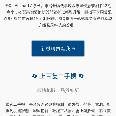
全新 iPhone 17 系列。來 Q哥購機享現金專屬優惠或刷卡12期
0利率，搭配高價舊換新與門號折抵輕鬆升級。購機再享周邊配
件9折與門市會員1%紅利回饋。讓Q哥的一站式專業服務成為您
升級蘋果科技的首選。
新機購買點我
→
🔄 上百隻二手機 🔄
嚴格把關，品質如新
嚴選二手機，每台皆經過專業檢測，從外觀、螢幕、電池、相
機到功能狀態，層層把關，確認正常後才會上架販售。不只價