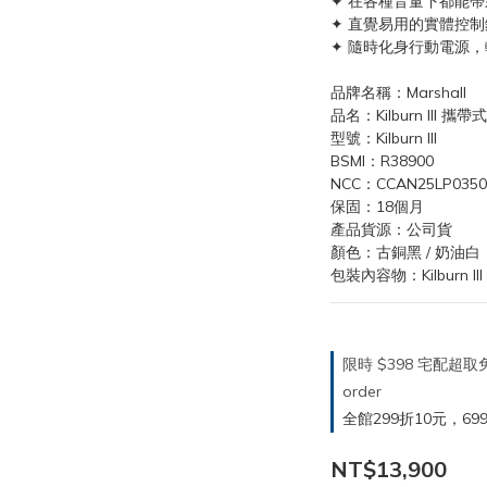
✦ 在各種音量下都能
✦ 直覺易用的實體控制鍵，
✦ 隨時化身行動電源
品牌名稱：Marshall
品名：Kilburn III 
型號：Kilburn III
BSMI：R38900
NCC：CCAN25LP0350
保固：18個月
產品貨源：公司貨
顏色：古銅黑 / 奶油白
包裝內容物：Kilburn 
限時 $398 宅配超
order
全館299折10元，699折30
NT$13,900