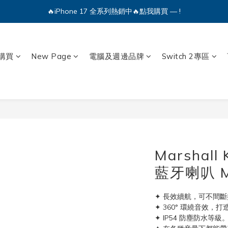
🔥iPhone 17 全系列熱銷中🔥點我購買 — !
🔥iPhone 17 全系列熱銷中🔥點我購買 — !
💕加入Q哥 Line 新好友領優惠券！🎫
🔥iPhone 17 全系列熱銷中🔥點我購買 — !
購買
New Page
電腦及週邊品牌
Switch 2專區
Marshall 
藍牙喇叭 M
✦ 長效續航，可不間
✦ 360° 環繞音效
✦ IP54 防塵防水等級