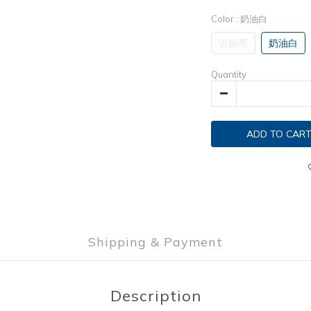
Color
: 奶油白
古銅黑
奶油白
Quantity
ADD TO CAR
Shipping & Payment
Description