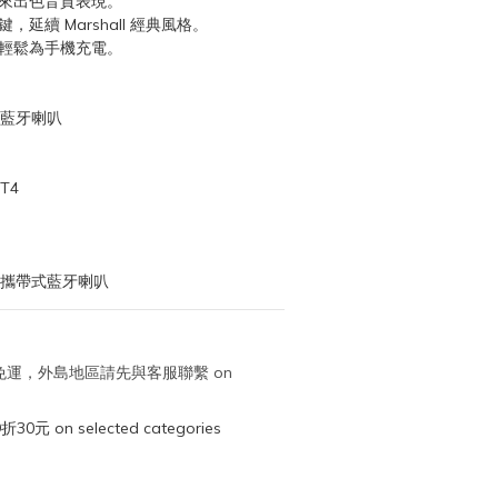
帶來出色音質表現。
延續 Marshall 經典風格。
，輕鬆為手機充電。
攜帶式藍牙喇叭
T4
III 攜帶式藍牙喇叭
取免運，外島地區請先與客服聯繫 on
元 on selected categories