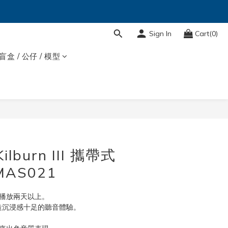
Sign In
Cart(0)
盲盒 / 公仔 / 模型
BUY NOW
Kilburn III 攜帶式
AS021
斷播放兩天以上。
，打造沉浸感十足的聽音體驗。
。