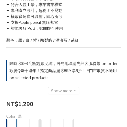
✦ 符合人體工學，專業書業模式
✦ 專利直立設計，超穩固不晃動
✦ 橫放多角度可調整，隨心所欲
✦ 支援Apple pencil 無線充電
✦ 智能喚醒iPad，掀開即可使用
顏色：黑 / 白 / 紫 / 酪梨綠 / 深海藍 / 赭紅
限時 $398 宅配超取免運，外島地區請先與客服聯繫 on order
歡慶Q哥十週年！指定商品滿 $899 享9折！ *門市取貨不適用
on selected products
Show more
NT$1,290
Color
: 黑