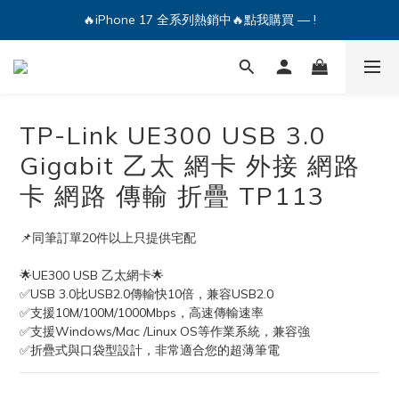
🔥iPhone 17 全系列熱銷中🔥點我購買 — !
🔥iPhone 17 全系列熱銷中🔥點我購買 — !
💕加入Q哥 Line 新好友領優惠券！🎫
🔥iPhone 17 全系列熱銷中🔥點我購買 — !
TP-Link UE300 USB 3.0
Gigabit 乙太 網卡 外接 網路
卡 網路 傳輸 折疊 TP113
📌同筆訂單20件以上只提供宅配
🌟UE300 USB 乙太網卡🌟
✅USB 3.0比USB2.0傳輸快10倍，兼容USB2.0
✅支援10M/100M/1000Mbps，高速傳輸速率
✅支援Windows/Mac /Linux OS等作業系統，兼容強
✅折疊式與口袋型設計，非常適合您的超薄筆電