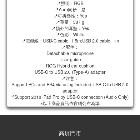
📍照明：RGB
📍Aura同步：是
📍可折疊性：Yes
📍重量：387 g
📍額外的耳墊：Yes
📍色彩：White
📍電纜線：USB-C cable: 1.5m;USB 2.0 cable: 1m
📍配件：
Detachable microphone
User guide
ROG Hybrid ear cushion
USB-C to USB 2.0 (Type-A) adapter
📍注意：
Support PCs and PS4 via using included USB-C to USB 2.0
adapter
**Support 2018 iPad Pro by USB-C connection (Audio Only)
※以上商品資訊依官網公布為準
高屏門市