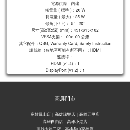
電源供應：內建
耗電量 ( 標準 )：20 W
耗電量 ( 最大)：25 W
傾角(下/上)：-5˚ - 20˚
尺寸(高x寬x深) (mm)：451x615x182
VESA支架：100x100 公釐
其它配件：QSG, Warranty Card, Safety Instruction
訊號線（各地區可能有所不同）：HDMI
連接埠：
HDMI (v1.4)：1
DisplayPort (v1.2)：1
高屏門市
高雄鳳山店｜高雄瑞豐店｜高雄五甲店
高雄自由店｜高雄小港店
高雄大昌二店｜高雄鼎山家福店