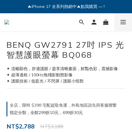
🔥iPhone 17 全系列熱銷中🔥點我購買 — !
🔥iPhone 17 全系列熱銷中🔥點我購買 — !
💕加入Q哥 Line 新好友領優惠券！🎫
🔥iPhone 17 全系列熱銷中🔥點我購買 — !
BENQ GW2791 27吋 IPS 光
智慧護眼螢幕 BQ068
✦ 流暢顯色，舒適護眼 / 盡享清晰畫面，鮮豔色彩，震撼影像
✦ 超薄邊框 / 100Hz無殘影動態影像
✦ 護眼技術 / 低藍光 / 不閃屏 / 護眼小怪獸
全店，限時 $398 宅配超取免運，外島地區請先與客服聯繫
指定分類，全館299折10元，699折30元
NT$2,788
NT$3,188