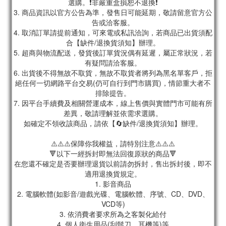
選購。❗非嚴重盒損恕不退換❗
3. 商品資訊以官方公告為準，發售日可能延期，敬請留意官方公
告或洽客服。
4. 取消訂單請提前通知，可來電或私訊洽詢，若商品已出貨須配
合【缺件/退換貨須知】辦理。
5. 超商與物流配送，發貨後訂單貨況偶有延遲，屬正常狀況，若
有疑問請洽客服。
6. 出貨後不得無故不取貨，無故不取貨者將列為黑名單客戶，拒
絕任何一切網路平台交易(仍可自行到門市購買)，情節重大者不
排除提告。
7. 因平台手續費及相關營運成本，線上售價與實體門市可能有所
差異，敬請理解並依需求選購。
如確定不領收該商品，請依【🔄缺件/退換貨須知】辦理。
⚠️⚠️⚠️保障你我權益，請特別注意⚠️⚠️⚠️
🔻以下一經拆封即無法回復原狀的商品🔻
在您還不確定是否要辦理退貨以前請勿拆封，售出拆封後，即不
適用退換貨規定。
1. 影音商品
2. 電腦軟體(如影音/遊戲光碟、電腦軟體、序號、CD、DVD、
VCD等)
3. 依消費者要求所為之客製化給付
4. 個人衛生用品(刮鬍刀、耳機等)等