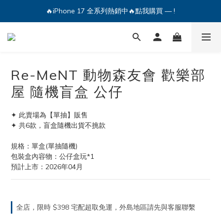
🔥iPhone 17 全系列熱銷中🔥點我購買 — !
🔥iPhone 17 全系列熱銷中🔥點我購買 — !
💕加入Q哥 Line 新好友領優惠券！🎫
🔥iPhone 17 全系列熱銷中🔥點我購買 — !
Re-MeNT 動物森友會 歡樂部
屋 隨機盲盒 公仔
✦ 此賣場為【單抽】販售
✦ 共6款，盲盒隨機出貨不挑款
規格：單盒(單抽隨機)
包裝盒內容物：公仔盒玩*1
預計上市：2026年04月
全店，限時 $398 宅配超取免運，外島地區請先與客服聯繫