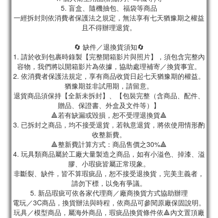
5. 盲盒、隨機抽包、福袋等商品
一經拆封則依消費者保護法之規定，無法享有七天猶豫期之權益
且不得辦理退貨。
🔄 缺件／退換貨須知🔄
1. 請於收到包裹時錄製【完整開箱影片與照片】，須包含完整內
容物，我們將以開箱影片為依據，協助處理補寄／換貨事宜。
2. 依消費者保護法規定，享有商品收貨日起七天猶豫期的權益。
猶豫期並非試用期，請留意。
退貨商品須保持【全新未拆封】、【包裝完整（含商品、配件、
贈品、保證書、外盒及文件等）】
🔺若有缺漏或毀損，恕不受理退換貨🔺
3. 已拆封之商品，均不接受退貨，若執意退貨，將依使用情形酌
收整新費。
🔺整新費計算方式：商品售價之30%🔺
4. 玩具類商品屬於工廠大量製造之商品，如有小溢色、掉漆、溢
膠、小瑕疵皆屬正常現象。
非斷裂、缺件，皆不算瑕疵品，恕不接受退換貨，完美主義者，
請勿下標，以免有爭議。
5. 新品瑕疵可依各家代理商／廠商換貨方式協助辦理
電玩／3C商品，換貨辦法與時程，依商品可參閱原廠保固說明。
玩具／模型商品，屬海外商品，瑕疵品換貨條件依🔺內文置頂廠