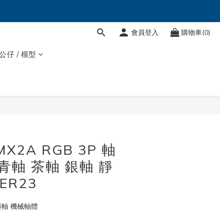
會員登入
購物車(0)
 公仔 / 模型
立即購買
MX2A RGB 3P 軸
青軸 茶軸 銀軸 靜
ER23
 墨軸 機械軸體