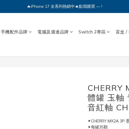
🔥iPhone 17 全系列熱銷中🔥點我購買 — !
💕加入Q哥 Line 新好友領優惠券！🎫
🔥iPhone 17 全系列熱銷中🔥點我購買 — !
手機配件品牌
電腦及週邊品牌
Switch 2專區
盲盒 /
CHERRY 
體罐 玉軸 
音紅軸 CH
✦CHERRY MX2A 3P
✦每罐35顆