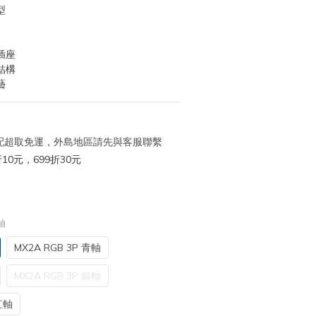
型
插座
結構
藝
 宅配超取免運，外島地區請先與客服聯繫
10元，699折30元
軸
MX2A RGB 3P 青軸
MX2A RGB 3P 銀軸
紅軸