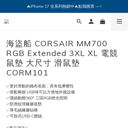
🔥iPhone 17 全系列熱銷中🔥點我購買 — !
💕加入Q哥 Line 新好友領優惠券！🎫
🔥iPhone 17 全系列熱銷中🔥點我購買 — !
海盜船 CORSAIR MM700
RGB Extended 3XL XL 電競
鼠墊 大尺寸 滑鼠墊
CORM101
✅更好滑動的織布表面，具有低摩擦性
✅搭配兩個 USB埠可以方便地外接設備
✅環繞動態360° 三區RGB燈光照明
✅防滑紋理橡膠底墊
✅厚毛絨橡膠結構
✅可拆式USB-C纜線