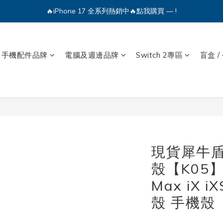
🔥iPhone 17 全系列熱銷中🔥點我購買 — !
💕加入Q哥 Line 新好友領優惠券！🎫
🔥iPhone 17 全系列熱銷中🔥點我購買 — !
手機配件品牌
電腦及週邊品牌
Switch 2專區
盲盒 /
現貨犀牛盾
殼【K05】I
Max iX 
殼 手機殼