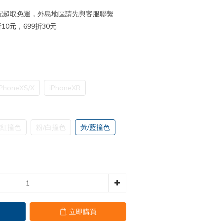
 宅配超取免運，外島地區請先與客服聯繫
10元，699折30元
iPhoneXS/X
iPhoneXR
/紅撞色
粉/白撞色
黃/藍撞色
立即購買