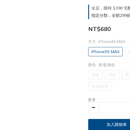
全店，限時 $398
指定分類，全館299折
NT$680
尺寸
: iPhoneXS MAX
iPhoneXS MAX
顏色
: 黃/藍撞色
雀藍
黑色
黑
灰/綠撞色
數量
加入購物車