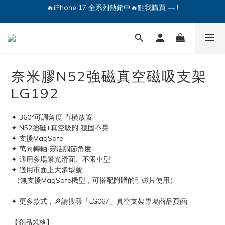
🔥iPhone 17 全系列熱銷中🔥點我購買 — !
💕加入Q哥 Line 新好友領優惠券！🎫
🔥iPhone 17 全系列熱銷中🔥點我購買 — !
奈米膠N52強磁真空磁吸支架
LG192
✦ 360°可調角度 直橫放置
✦ N52強磁+真空吸附 穩固不晃
✦ 支援MagSafe
✦ 萬向轉軸 靈活調節角度
✦ 適用多場景光滑面、不限車型
✦ 適用市面上大多型號
 （無支援MagSafe機型，可搭配附贈的引磁片使用）
✦ 更多款式，🔎請搜尋「LG067」真空支架專屬商品頁🤗
【商品規格】