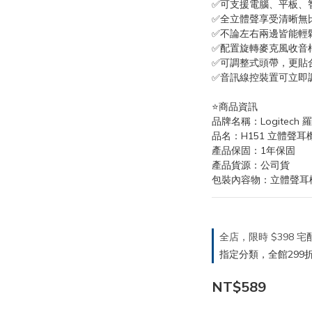
✅可支援電腦、平板、
✅全立體聲享受清晰無
✅不論左右兩邊皆能輕
✅配置旋轉麥克風收音
✅可調整式頭帶，更貼
✅音訊線控裝置可立即
⭐️商品資訊
品牌名稱：Logitech 
品名：H151 立體聲耳
產品保固：1年保固
產品貨源：公司貨
包裝內容物：立體聲耳
全店，限時 $398
指定分類，全館299折
NT$589