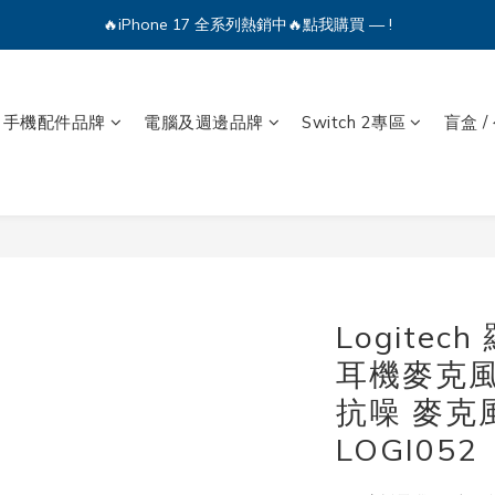
🔥iPhone 17 全系列熱銷中🔥點我購買 — !
💕加入Q哥 Line 新好友領優惠券！🎫
🔥iPhone 17 全系列熱銷中🔥點我購買 — !
手機配件品牌
電腦及週邊品牌
Switch 2專區
盲盒 /
Logitec
耳機麥克風
抗噪 麥克
LOGI052