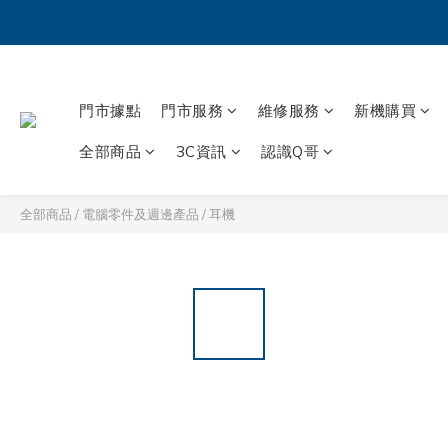
門市據點
門市服務
維修服務
新機購買
全部商品
3C資訊
認識Q哥
全部商品
/
電腦零件及週邊產品
/
耳機