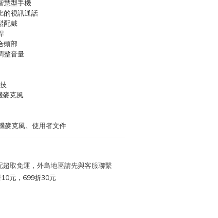
智慧型手機
比的視訊通話
鬆配戴
桿
合頭部
調整音量
羅技
機麥克風
機麥克風、使用者文件
 宅配超取免運，外島地區請先與客服聯繫
10元，699折30元