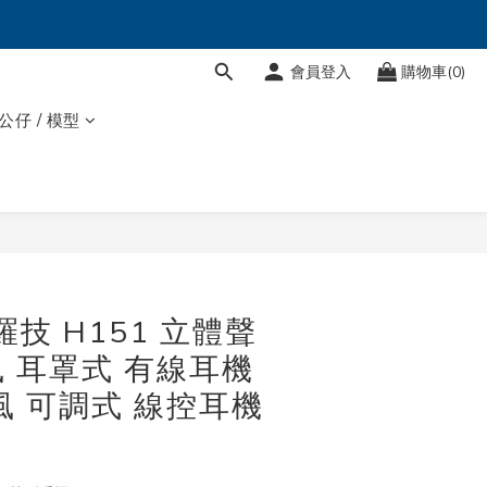
會員登入
購物車(0)
 公仔 / 模型
h 羅技 H151 立體聲
 耳罩式 有線耳機
風 可調式 線控耳機