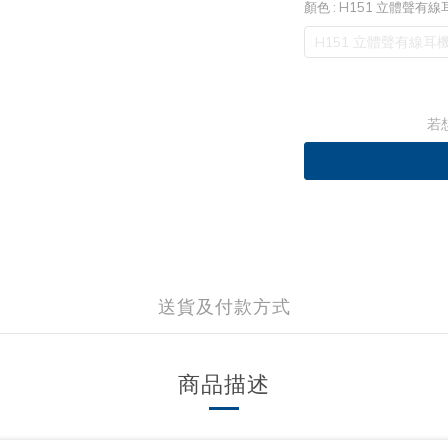
顏色
: H151 立體聲有
H151 立體聲有線耳
若
送貨及付款方式
商品描述