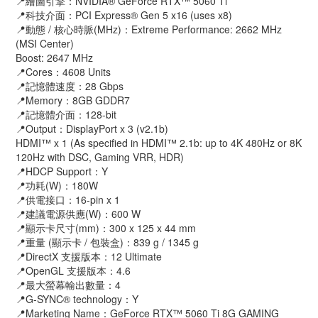
📍繪圖引擎：NVIDIA® GeForce RTX™ 5060 Ti
📍科技介面：PCI Express® Gen 5 x16 (uses x8)
📍動態 / 核心時脈(MHz)：Extreme Performance: 2662 MHz
(MSI Center)
Boost: 2647 MHz
📍Cores：4608 Units
📍記憶體速度：28 Gbps
📍Memory：8GB GDDR7
📍記憶體介面：128-bit
📍Output：DisplayPort x 3 (v2.1b)
HDMI™ x 1 (As specified in HDMI™ 2.1b: up to 4K 480Hz or 8K
120Hz with DSC, Gaming VRR, HDR)
📍HDCP Support：Y
📍功耗(W)：180W
📍供電接口：16-pin x 1
📍建議電源供應(W)：600 W
📍顯示卡尺寸(mm)：300 x 125 x 44 mm
📍重量 (顯示卡 / 包裝盒)：839 g / 1345 g
📍DirectX 支援版本：12 Ultimate
📍OpenGL 支援版本：4.6
📍最大螢幕輸出數量：4
📍G-SYNC® technology：Y
📍Marketing Name：GeForce RTX™ 5060 Ti 8G GAMING