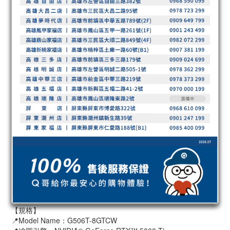
【規格】
📍Model Name：G506T-8GTCW