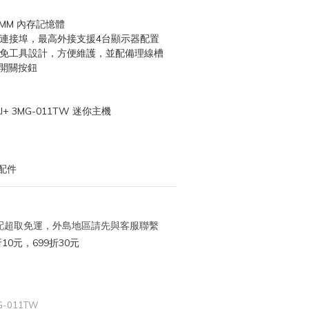
DIMM 內存記憶體
lt™ 4 連接埠，最高外接支援4台顯示器配置
埠，免工具設計，方便維護，並配備理線槽
源開關按鈕
I+ 3MG-011TW 迷你主機
配件
 宅配超取免運，外島地區請先與客服聯繫
10元，699折30元
MG-011TW