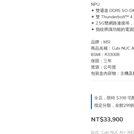
NPU
✦ 雙通道 DDR5 SO-
✦ 雙 Thunderbo
✦ 2.5G雙網路連接
✦ 指紋辨識功能的電
品牌：MSI
商品名稱：Cubi NUC A
BSMI：R33008
保固：三年
貨源：公司貨
包裝盒內容物：主機及
全店，限時 $398
指定分類，全館299折
NT$33,900
款式
: Cubi NUC AI+ 3