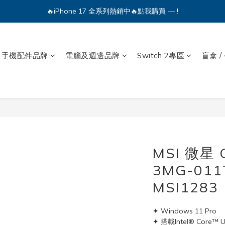
🔥iPhone 17 全系列熱銷中🔥點我購買 — !
💕加入Q哥 Line 新好友領優惠券！🎫
🔥iPhone 17 全系列熱銷中🔥點我購買 — !
手機配件品牌
電腦及週邊品牌
Switch 2專區
盲盒 /
MSI 微星 C
3MG-01
MSI1283
✦ Windows 11 Pro
✦ 搭載Intel® Core™ U