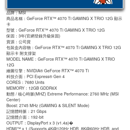
品牌：MSI
商品名稱：GeForce RTX™ 4070 Ti GAMING X TRIO 12G 顯示
卡
型號：GeForce RTX™ 4070 Ti GAMING X TRIO 12G
保固：3年(官網登錄升級保固)
貨源：公司貨
包裝盒內容物：GeForce RTX™ 4070 Ti GAMING X TRIO 12G
顯示卡 附支撐架
MODEL NAME：GeForce RTX™ 4070 Ti GAMING X TRIO
12G
繪圖引擎：NVIDIA® GeForce RTX™ 4070 Ti
科技介面：PCI Express® Gen 4
CORES：7680 Units
MEMORY：12GB GDDR6X
動態 / 核心時脈(MHZ) Extreme Performance: 2760 MHz (MSI
Center)
Boost: 2745 MHz (GAMING & SILENT Mode)
記憶體時脈：21 Gbps
記憶體介面：192-bit
OUTPUT：DisplayPort x 3 (v1.4a)�
HDMI™ x 1 (Supports 4K@120Hz HDR, 8K@60Hz HDR, and