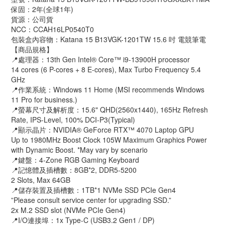
保固：2年(全球1年)
貨源：公司貨
NCC：CCAH16LP0540T0
包裝盒內容物：Katana 15 B13VGK-1201TW 15.6 吋 電競筆電
【商品規格】
📍處理器：13th Gen Intel® Core™ i9-13900H processor
14 cores (6 P-cores + 8 E-cores), Max Turbo Frequency 5.4
GHz
📍作業系統：Windows 11 Home (MSI recommends Windows
11 Pro for business.)
📍螢幕尺寸及解析度：15.6" QHD(2560x1440), 165Hz Refresh
Rate, IPS-Level, 100% DCI-P3(Typical)
📍顯示晶片：NVIDIA® GeForce RTX™ 4070 Laptop GPU
Up to 1980MHz Boost Clock 105W Maximum Graphics Power
with Dynamic Boost. *May vary by scenario
📍鍵盤：4-Zone RGB Gaming Keyboard
📍記憶體及插槽數：8GB*2, DDR5-5200
2 Slots, Max 64GB
📍儲存裝置及插槽數：1TB*1 NVMe SSD PCIe Gen4
”Please consult service center for upgrading SSD.”
2x M.2 SSD slot (NVMe PCIe Gen4)
📍I/O連接埠：1x Type-C (USB3.2 Gen1 / DP)