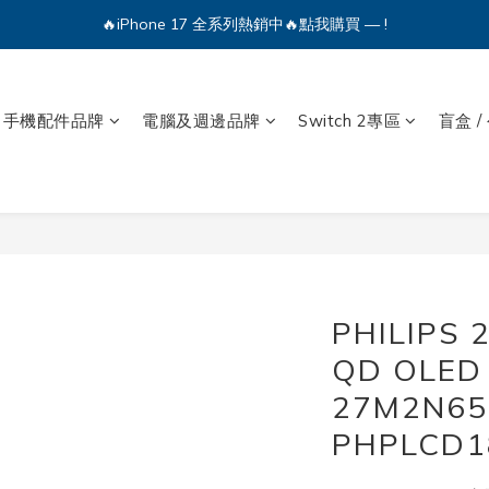
🔥iPhone 17 全系列熱銷中🔥點我購買 — !
💕加入Q哥 Line 新好友領優惠券！🎫
🔥iPhone 17 全系列熱銷中🔥點我購買 — !
手機配件品牌
電腦及週邊品牌
Switch 2專區
盲盒 /
PHILIPS 
QD OLE
27M2N6
PHPLCD1